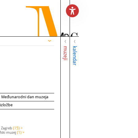
muzeji
kalendar
za Međunarodni dan muzeja
 izložbe
j Zagreb
(15) >
fski muzej
(1) >