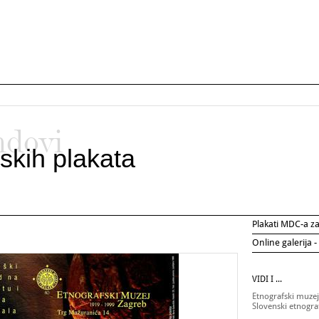
ndovi
skih plakata
Plakati MDC-a 
Online galerija -
VIDI I ...
Etnografski muze
Slovenski etnogra