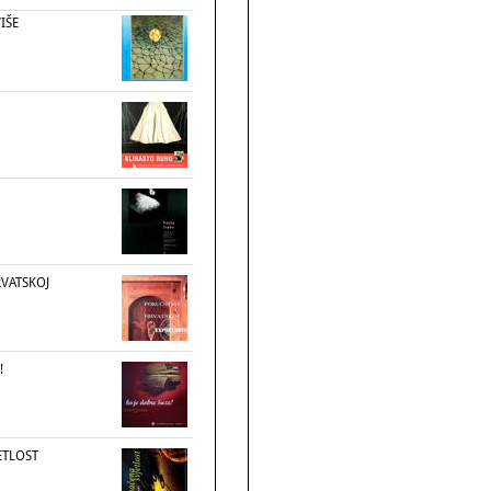
IŠE
VATSKOJ
!
ETLOST