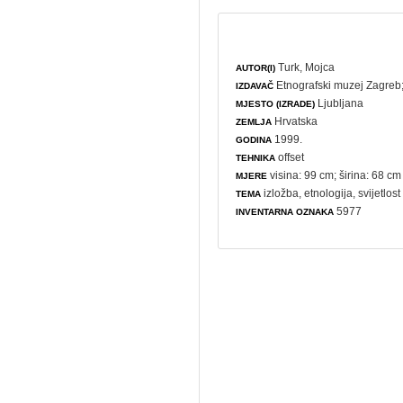
Turk, Mojca
AUTOR(I)
Etnografski muzej Zagreb
IZDAVAČ
Ljubljana
MJESTO (IZRADE)
Hrvatska
ZEMLJA
1999.
GODINA
offset
TEHNIKA
visina: 99 cm; širina: 68 cm
MJERE
izložba
,
etnologija
,
svijetlost
TEMA
5977
INVENTARNA OZNAKA