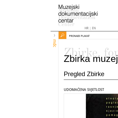
HR
|
EN
PRONAĐI PLAKAT
mdc
Zbirke, fo
Zbirka muzej
Pregled Zbirke
UDOMAĆENA SVJETLOST