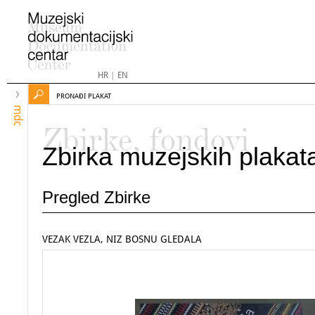
HR
|
EN
PRONAĐI PLAKAT
mdc
Zbirke, fondovi
Zbirka muzejskih plakat
Pregled Zbirke
VEZAK VEZLA, NIZ BOSNU GLEDALA