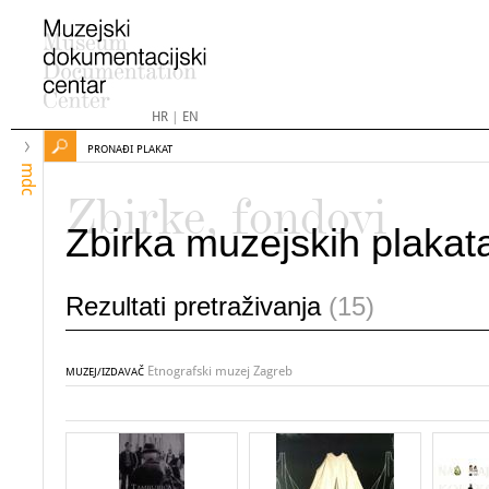
HR
|
EN
PRONAĐI PLAKAT
mdc
Zbirke, fondovi
Zbirka muzejskih plakat
Rezultati pretraživanja
(15)
Etnografski muzej Zagreb
MUZEJ/IZDAVAČ