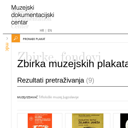
HR
|
EN
PRONAĐI PLAKAT
mdc
Zbirke, fondovi
Zbirka muzejskih plakat
Rezultati pretraživanja
(9)
Tiflološki muzej Jugoslavije
MUZEJ/IZDAVAČ