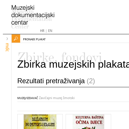
HR
|
EN
PRONAĐI PLAKAT
mdc
Zbirke, fondovi
Zbirka muzejskih plakat
Rezultati pretraživanja
(2)
Zavičajni muzej Imotski
MUZEJ/IZDAVAČ