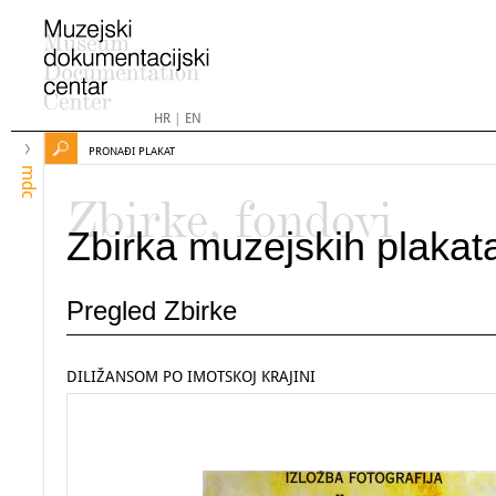
HR
|
EN
PRONAĐI PLAKAT
mdc
Zbirke, fondovi
Zbirka muzejskih plakat
Pregled Zbirke
DILIŽANSOM PO IMOTSKOJ KRAJINI