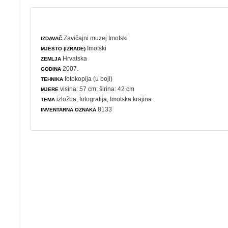
Zavičajni muzej Imotski
IZDAVAČ
Imotski
MJESTO (IZRADE)
Hrvatska
ZEMLJA
2007.
GODINA
fotokopija (u boji)
TEHNIKA
visina: 57 cm; širina: 42 cm
MJERE
izložba
,
fotografija
, Imotska krajina
TEMA
8133
INVENTARNA OZNAKA