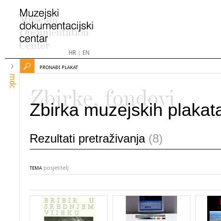
HR
|
EN
PRONAĐI PLAKAT
mdc
Zbirke, fondovi
Zbirka muzejskih plakat
Rezultati pretraživanja
(8)
posjetitelj
TEMA