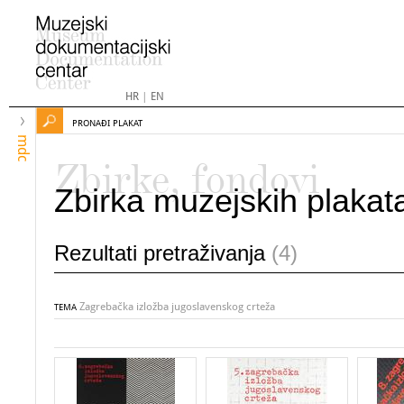
HR
|
EN
PRONAĐI PLAKAT
mdc
Zbirke, fondovi
Zbirka muzejskih plakat
Rezultati pretraživanja
(4)
Zagrebačka izložba jugoslavenskog crteža
TEMA