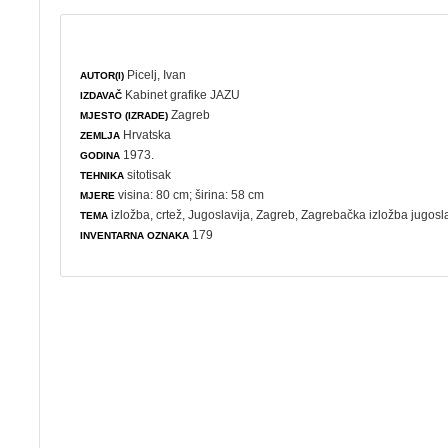
Picelj, Ivan
AUTOR(I)
Kabinet grafike JAZU
IZDAVAČ
Zagreb
MJESTO (IZRADE)
Hrvatska
ZEMLJA
1973.
GODINA
sitotisak
TEHNIKA
visina: 80 cm; širina: 58 cm
MJERE
izložba
,
crtež
, Jugoslavija, Zagreb,
Zagrebačka izložba jugosl
TEMA
179
INVENTARNA OZNAKA