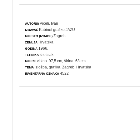
Picelj, Ivan
AUTOR(I)
Kabinet grafike JAZU
IZDAVAČ
Zagreb
MJESTO (IZRADE)
Hrvatska
ZEMLJA
1966.
GODINA
sitotisak
TEHNIKA
visina: 97,5 cm; širina: 68 cm
MJERE
izložba
,
grafika
, Zagreb, Hrvatska
TEMA
4522
INVENTARNA OZNAKA