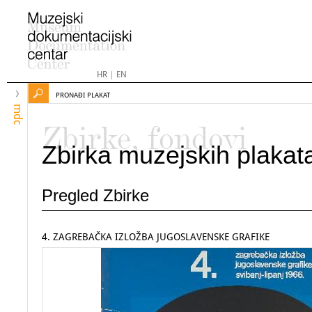
HR
|
EN
PRONAĐI PLAKAT
mdc
Zbirke, fondovi
Zbirka muzejskih plakat
Pregled Zbirke
4. ZAGREBAČKA IZLOŽBA JUGOSLAVENSKE GRAFIKE