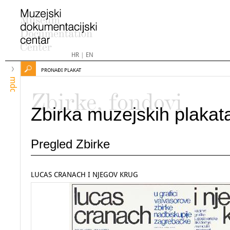
HR
|
EN
PRONAĐI PLAKAT
mdc
Zbirke, fondovi
Zbirka muzejskih plakat
Pregled Zbirke
LUCAS CRANACH I NJEGOV KRUG