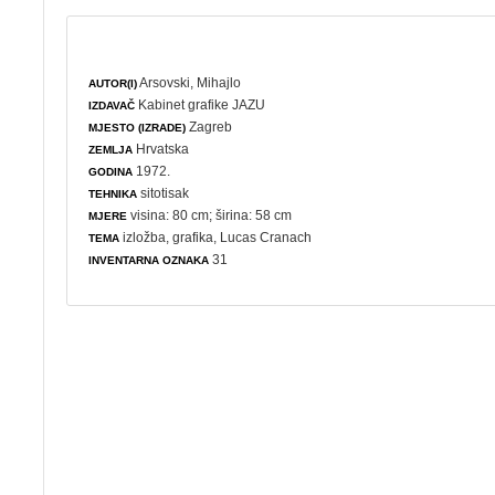
Arsovski, Mihajlo
AUTOR(I)
Kabinet grafike JAZU
IZDAVAČ
Zagreb
MJESTO (IZRADE)
Hrvatska
ZEMLJA
1972.
GODINA
sitotisak
TEHNIKA
visina: 80 cm; širina: 58 cm
MJERE
izložba
,
grafika
, Lucas Cranach
TEMA
31
INVENTARNA OZNAKA