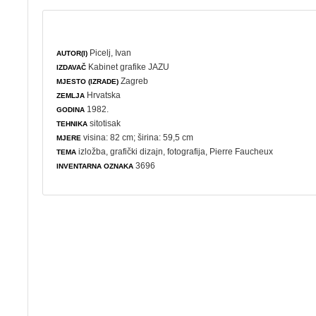
Picelj, Ivan
AUTOR(I)
Kabinet grafike JAZU
IZDAVAČ
Zagreb
MJESTO (IZRADE)
Hrvatska
ZEMLJA
1982.
GODINA
sitotisak
TEHNIKA
visina: 82 cm; širina: 59,5 cm
MJERE
izložba
,
grafički dizajn
,
fotografija
, Pierre Faucheux
TEMA
3696
INVENTARNA OZNAKA