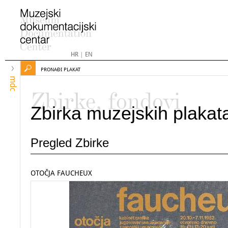
HR
|
EN
PRONAĐI PLAKAT
mdc
Zbirke, fondovi
Zbirka muzejskih plakat
Pregled Zbirke
OTOČJA FAUCHEUX