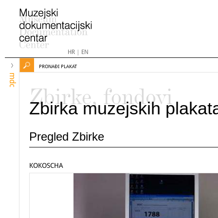
HR
|
EN
PRONAĐI PLAKAT
mdc
Zbirke, fondovi
Zbirka muzejskih plakat
Pregled Zbirke
KOKOSCHA