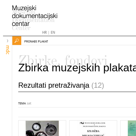
HR
|
EN
PRONAĐI PLAKAT
mdc
Zbirke, fondovi
Zbirka muzejskih plakat
Rezultati pretraživanja
(12)
sat
TEMA