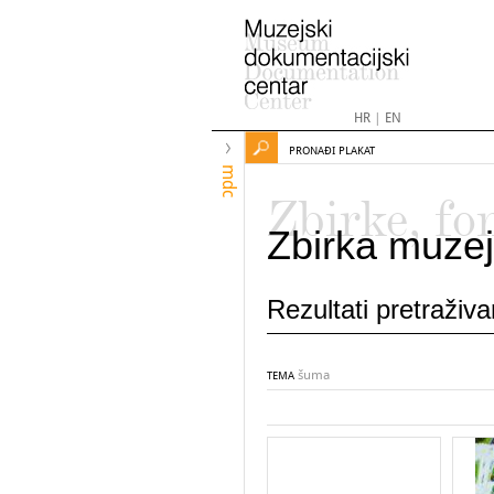
HR
|
EN
PRONAĐI PLAKAT
mdc
Zbirke, fo
Zbirka muzej
Rezultati pretraživ
šuma
TEMA