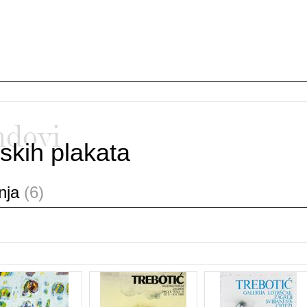
ndovi
skih plakata
anja
(6)