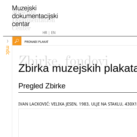
HR
|
EN
PRONAĐI PLAKAT
mdc
Zbirke, fondovi
Zbirka muzejskih plakat
Pregled Zbirke
IVAN LACKOVIĆ: VELIKA JESEN, 1983, ULJE NA STAKLU, 430