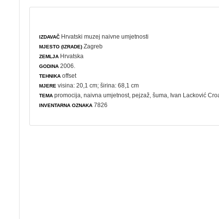
Hrvatski muzej naivne umjetnosti
IZDAVAČ
Zagreb
MJESTO (IZRADE)
Hrvatska
ZEMLJA
2006.
GODINA
offset
TEHNIKA
visina: 20,1 cm; širina: 68,1 cm
MJERE
promocija
,
naivna umjetnost
,
pejzaž
,
šuma
, Ivan Lacković Cro
TEMA
7826
INVENTARNA OZNAKA