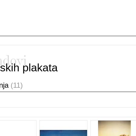
ndovi
skih plakata
anja
(11)