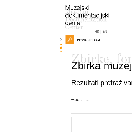
HR
|
EN
PRONAĐI PLAKAT
mdc
Zbirke, fo
Zbirka muzej
Rezultati pretraživ
pejzaž
TEMA