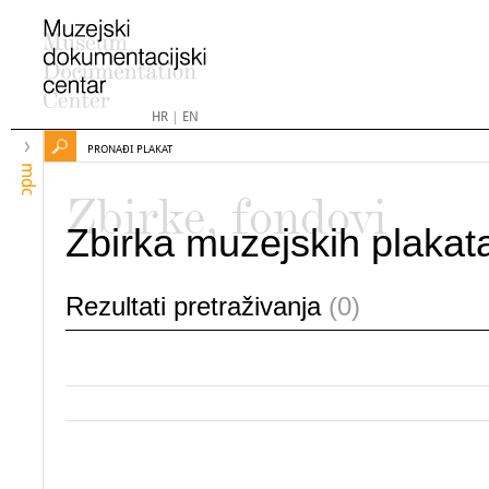
HR
|
EN
PRONAĐI PLAKAT
mdc
Zbirke, fondovi
Zbirka muzejskih plakat
Rezultati pretraživanja
(0)