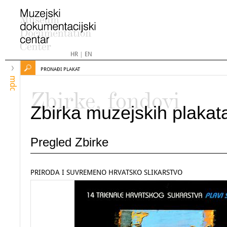
HR
|
EN
PRONAĐI PLAKAT
mdc
Zbirke, fondovi
Zbirka muzejskih plakat
Pregled Zbirke
PRIRODA I SUVREMENO HRVATSKO SLIKARSTVO