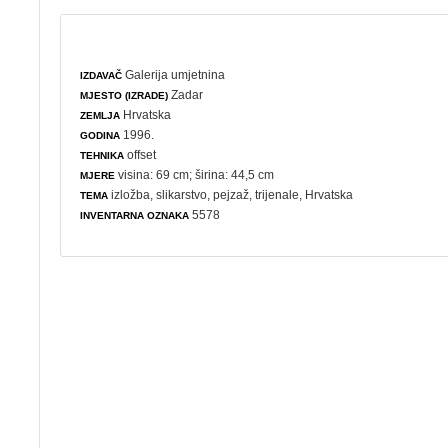
Galerija umjetnina
IZDAVAČ
Zadar
MJESTO (IZRADE)
Hrvatska
ZEMLJA
1996.
GODINA
offset
TEHNIKA
visina: 69 cm; širina: 44,5 cm
MJERE
izložba
,
slikarstvo
,
pejzaž
,
trijenale
, Hrvatska
TEMA
5578
INVENTARNA OZNAKA