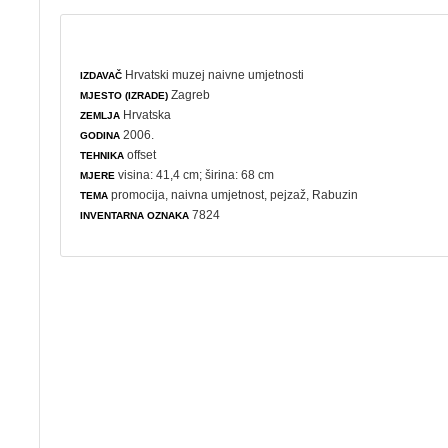
Hrvatski muzej naivne umjetnosti
IZDAVAČ
Zagreb
MJESTO (IZRADE)
Hrvatska
ZEMLJA
2006.
GODINA
offset
TEHNIKA
visina: 41,4 cm; širina: 68 cm
MJERE
promocija
,
naivna umjetnost
,
pejzaž
, Rabuzin
TEMA
7824
INVENTARNA OZNAKA