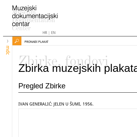
HR
|
EN
PRONAĐI PLAKAT
mdc
Zbirke, fondovi
Zbirka muzejskih plakat
Pregled Zbirke
IVAN GENERALIĆ: JELEN U ŠUMI, 1956.