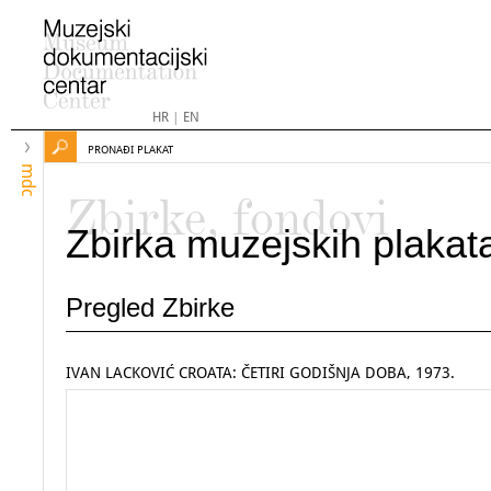
HR
|
EN
PRONAĐI PLAKAT
mdc
Zbirke, fondovi
Zbirka muzejskih plakat
Pregled Zbirke
IVAN LACKOVIĆ CROATA: ČETIRI GODIŠNJA DOBA, 1973.