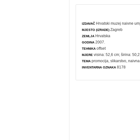
Hrvatski muzej naivne umj
IZDAVAČ
Zagreb
MJESTO (IZRADE)
Hrvatska
ZEMLJA
2007.
GODINA
offset
TEHNIKA
visina: 52,6 cm; širina: 50,
MJERE
promocija
,
slikarstvo
,
naivna
TEMA
8178
INVENTARNA OZNAKA