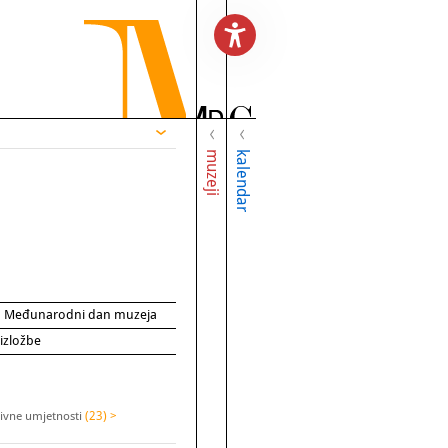
muzeji
kalendar
za Međunarodni dan muzeja
 izložbe
aivne umjetnosti
(23) >