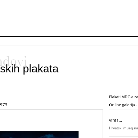
ndovi
skih plakata
Plakati MDC-a 
973.
Online galerija -
VIDI I ...
Hrvatski muzej n