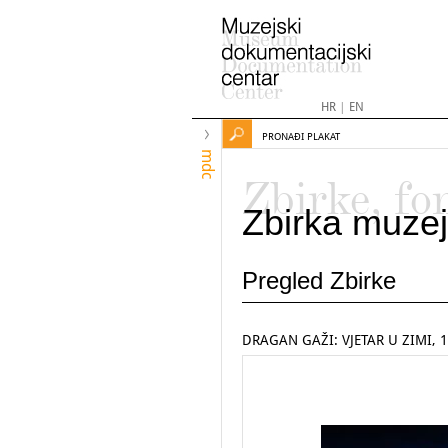
HR
|
EN
PRONAĐI PLAKAT
mdc
Zbirke, fo
Zbirka muzej
Pregled Zbirke
DRAGAN GAŽI: VJETAR U ZIMI, 1