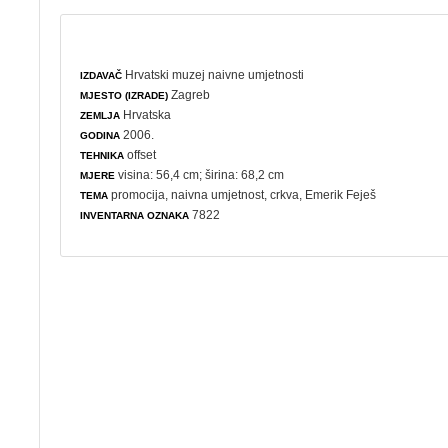
Hrvatski muzej naivne umjetnosti
IZDAVAČ
Zagreb
MJESTO (IZRADE)
Hrvatska
ZEMLJA
2006.
GODINA
offset
TEHNIKA
visina: 56,4 cm; širina: 68,2 cm
MJERE
promocija
,
naivna umjetnost
,
crkva
, Emerik Feješ
TEMA
7822
INVENTARNA OZNAKA