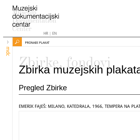
HR
|
EN
PRONAĐI PLAKAT
mdc
Zbirke, fondovi
Zbirka muzejskih plakat
Pregled Zbirke
EMERIK FAJEŠ: MILANO, KATEDRALA, 1966, TEMPERA NA PL