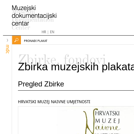
HR
|
EN
PRONAĐI PLAKAT
mdc
Zbirke, fondovi
Zbirka muzejskih plakat
Pregled Zbirke
HRVATSKI MUZEJ NAIVNE UMJETNOSTI