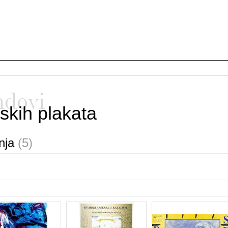
ndovi
skih plakata
anja
(5)