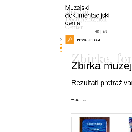
HR
|
EN
PRONAĐI PLAKAT
mdc
Zbirke, fo
Zbirka muzej
Rezultati pretraživ
luka
TEMA