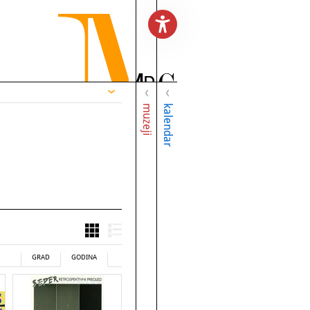
muzeji
kalendar
GRAD
GODINA