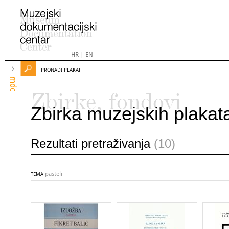
HR
|
EN
PRONAĐI PLAKAT
mdc
Zbirke, fondovi
Zbirka muzejskih plakat
Rezultati pretraživanja
(10)
pasteli
TEMA