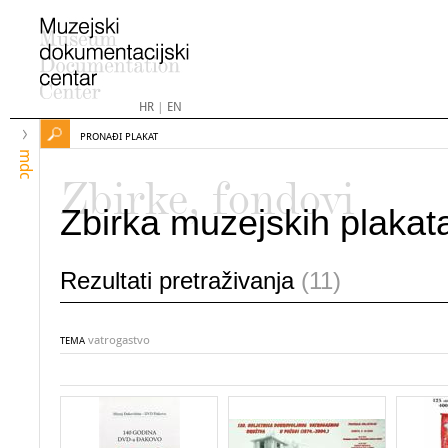
HR
|
EN
PRONAĐI PLAKAT
mdc
Zbirke, fondovi
Zbirka muzejskih plakat
Rezultati pretraživanja
(11)
vatrogastvo
TEMA