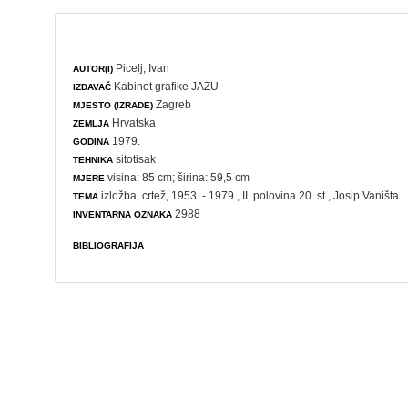
Picelj, Ivan
AUTOR(I)
Kabinet grafike JAZU
IZDAVAČ
Zagreb
MJESTO (IZRADE)
Hrvatska
ZEMLJA
1979.
GODINA
sitotisak
TEHNIKA
visina: 85 cm; širina: 59,5 cm
MJERE
izložba
,
crtež
, 1953. - 1979., II. polovina 20. st., Josip Vaništa
TEMA
2988
INVENTARNA OZNAKA
BIBLIOGRAFIJA