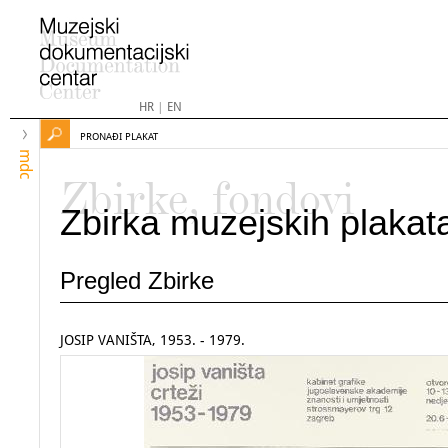
HR
|
EN
PRONAĐI PLAKAT
mdc
Zbirke, fondovi
Zbirka muzejskih plakat
Pregled Zbirke
JOSIP VANIŠTA, 1953. - 1979.