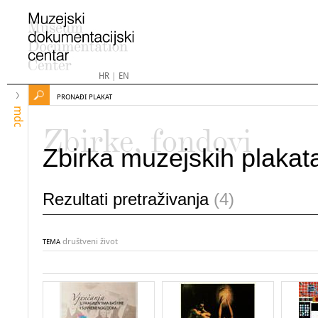
HR
|
EN
PRONAĐI PLAKAT
mdc
Zbirke, fondovi
Zbirka muzejskih plakat
Rezultati pretraživanja
(4)
društveni život
TEMA