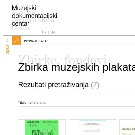
HR
|
EN
PRONAĐI PLAKAT
mdc
Zbirke, fondovi
Zbirka muzejskih plakat
Rezultati pretraživanja
(7)
maketarstvo
TEMA