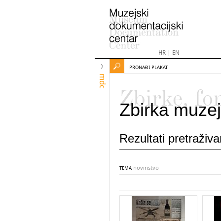
HR
|
EN
PRONAĐI PLAKAT
mdc
Zbirke, fo
Zbirka muzej
Rezultati pretraživ
novinstvo
TEMA