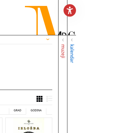
muzeji
kalendar
GRAD
GODINA