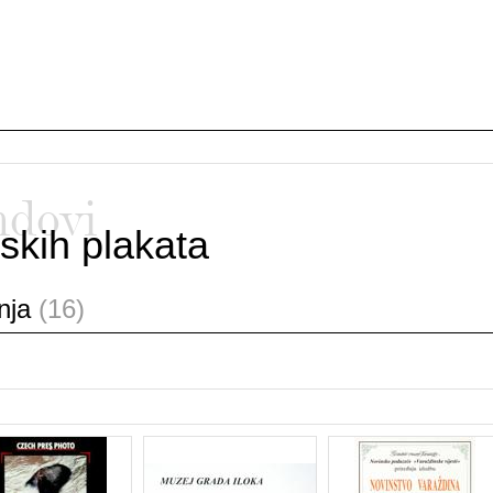
ndovi
skih plakata
anja
(16)