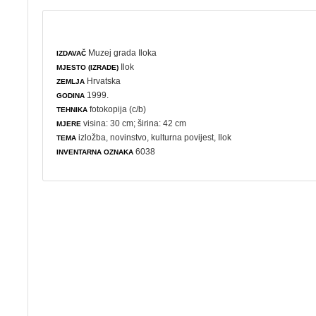
Muzej grada Iloka
IZDAVAČ
Ilok
MJESTO (IZRADE)
Hrvatska
ZEMLJA
1999.
GODINA
fotokopija (c/b)
TEHNIKA
visina: 30 cm; širina: 42 cm
MJERE
izložba
,
novinstvo
,
kulturna povijest
, Ilok
TEMA
6038
INVENTARNA OZNAKA