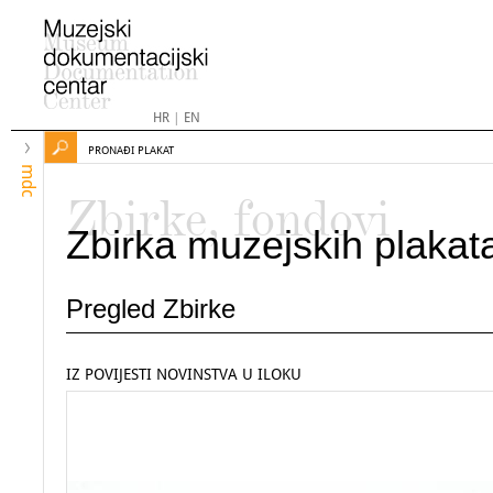
HR
|
EN
PRONAĐI PLAKAT
mdc
Zbirke, fondovi
Zbirka muzejskih plakat
Pregled Zbirke
IZ POVIJESTI NOVINSTVA U ILOKU