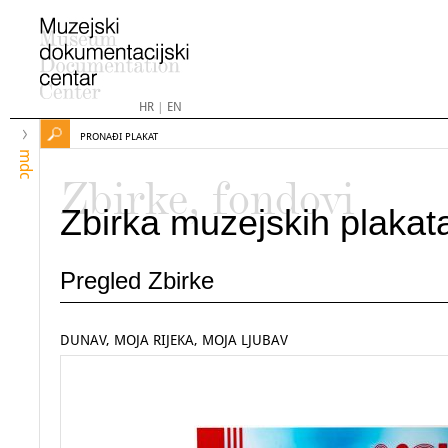
HR
|
EN
PRONAĐI PLAKAT
mdc
Zbirke, fondovi
Zbirka muzejskih plakat
Pregled Zbirke
DUNAV, MOJA RIJEKA, MOJA LJUBAV