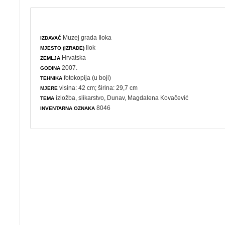
Muzej grada Iloka
IZDAVAČ
Ilok
MJESTO (IZRADE)
Hrvatska
ZEMLJA
2007.
GODINA
fotokopija (u boji)
TEHNIKA
visina: 42 cm; širina: 29,7 cm
MJERE
izložba
,
slikarstvo
, Dunav, Magdalena Kovačević
TEMA
8046
INVENTARNA OZNAKA