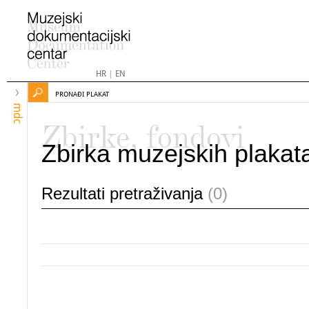
HR
|
EN
PRONAĐI PLAKAT
mdc
Zbirke, fondovi
Zbirka muzejskih plakat
Rezultati pretraživanja
(0)