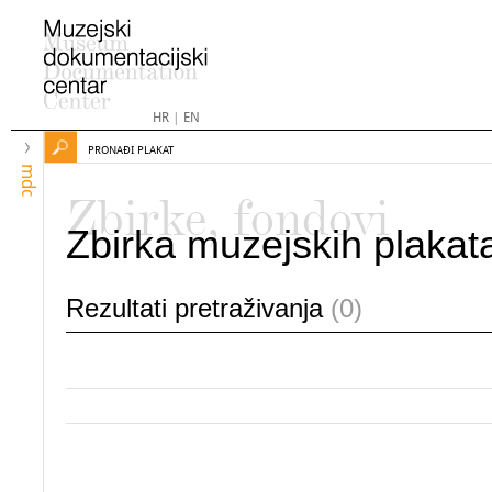
HR
|
EN
PRONAĐI PLAKAT
mdc
Zbirke, fondovi
Zbirka muzejskih plakat
Rezultati pretraživanja
(0)