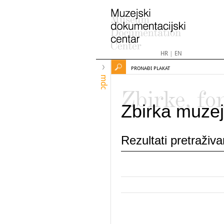
HR
|
EN
PRONAĐI PLAKAT
mdc
Zbirke, fo
Zbirka muzej
Rezultati pretraživ