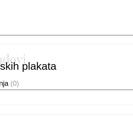
ndovi
skih plakata
anja
(0)