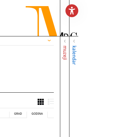
muzeji
kalendar
GRAD
GODINA