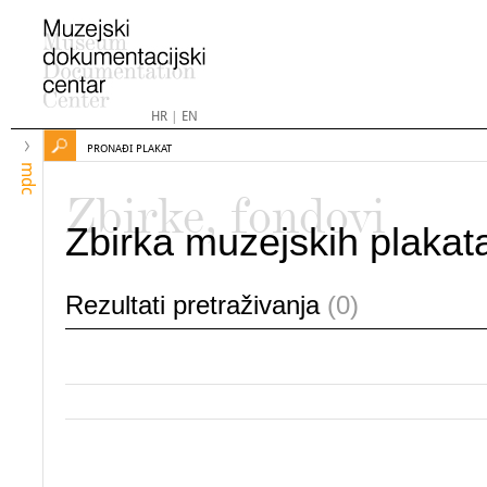
HR
|
EN
PRONAĐI PLAKAT
mdc
Zbirke, fondovi
Zbirka muzejskih plakat
Rezultati pretraživanja
(0)