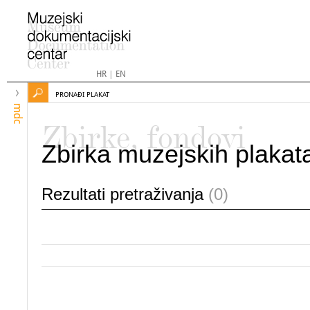
HR
|
EN
PRONAĐI PLAKAT
mdc
Zbirke, fondovi
Zbirka muzejskih plakat
Rezultati pretraživanja
(0)