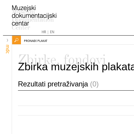
HR
|
EN
PRONAĐI PLAKAT
mdc
Zbirke, fondovi
Zbirka muzejskih plakat
Rezultati pretraživanja
(0)