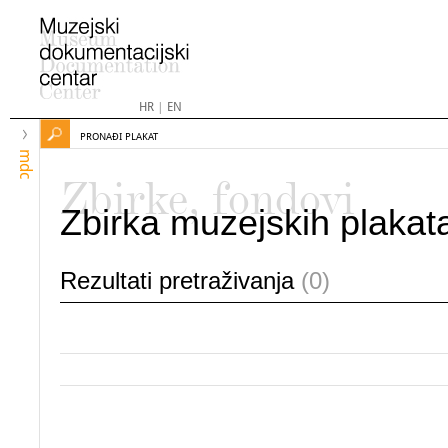
HR
|
EN
PRONAĐI PLAKAT
mdc
Zbirke, fondovi
Zbirka muzejskih plakat
Rezultati pretraživanja
(0)