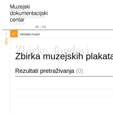
HR
|
EN
PRONAĐI PLAKAT
mdc
Zbirke, fondovi
Zbirka muzejskih plakat
Rezultati pretraživanja
(0)