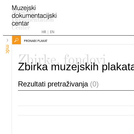
HR
|
EN
PRONAĐI PLAKAT
mdc
Zbirke, fondovi
Zbirka muzejskih plakat
Rezultati pretraživanja
(0)