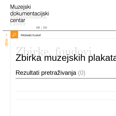
HR
|
EN
PRONAĐI PLAKAT
mdc
Zbirke, fondovi
Zbirka muzejskih plakat
Rezultati pretraživanja
(0)