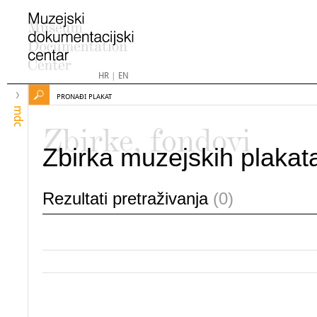
HR
|
EN
PRONAĐI PLAKAT
mdc
Zbirke, fondovi
Zbirka muzejskih plakat
Rezultati pretraživanja
(0)