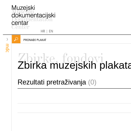
HR
|
EN
PRONAĐI PLAKAT
mdc
Zbirke, fondovi
Zbirka muzejskih plakat
Rezultati pretraživanja
(0)