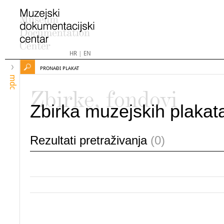
HR
|
EN
PRONAĐI PLAKAT
mdc
Zbirke, fondovi
Zbirka muzejskih plakat
Rezultati pretraživanja
(0)