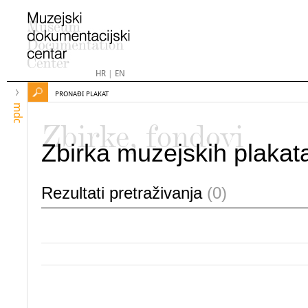
HR
|
EN
PRONAĐI PLAKAT
mdc
Zbirke, fondovi
Zbirka muzejskih plakat
Rezultati pretraživanja
(0)