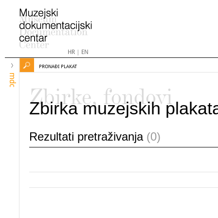
HR
|
EN
PRONAĐI PLAKAT
mdc
Zbirke, fondovi
Zbirka muzejskih plakat
Rezultati pretraživanja
(0)