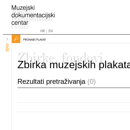
HR
|
EN
PRONAĐI PLAKAT
mdc
Zbirke, fondovi
Zbirka muzejskih plakat
Rezultati pretraživanja
(0)